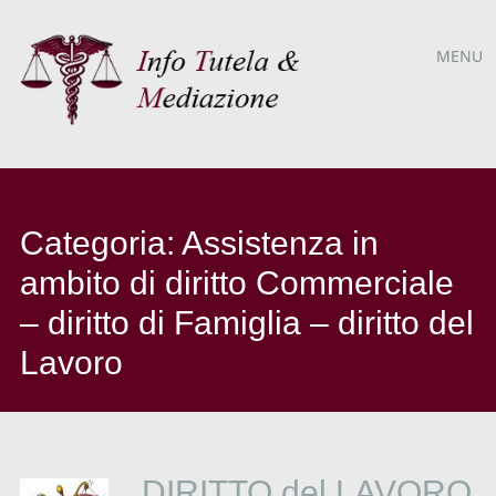
Menù
Vai
MENU
al
principale
contenuto
Categoria:
Assistenza in
ambito di diritto Commerciale
– diritto di Famiglia – diritto del
Lavoro
DIRITTO del LAVORO