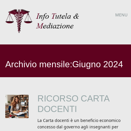
Menù
Vai
MENU
al
principale
contenuto
Archivio mensile:
Giugno 2024
RICORSO CARTA
DOCENTI
La Carta docenti è un beneficio economico
concesso dal governo agli insegnanti per